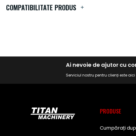
de
COMPATIBILITATE PRODUS
imagini
Ai nevoie de ajutor cu 
Serviciul nostru pentru clienți este aic
PRODUSE
Cumpărați du