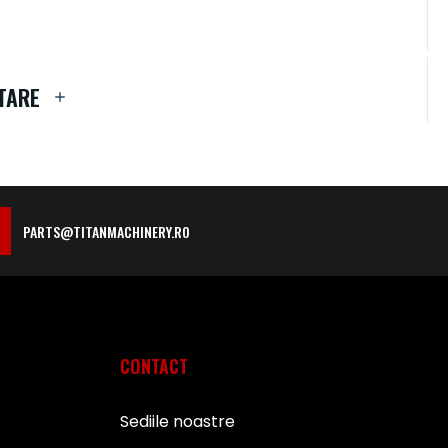
TARE
PARTS@TITANMACHINERY.RO
CONTACT
Sediile noastre