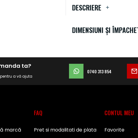
DESCRIERE
DIMENSIUNI ȘI ÎMPACHE
comanda ta?
0740 313 854
i pentru a vă ajuta
FAQ
CONTUL MEU
pă marcă
Pret si modalitati de plata
Favorite