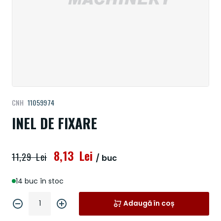
Treci
CNH
11059974
la
începutul
INEL DE FIXARE
galeriei
de
imagini
8,13 Lei
11,29 Lei
/ buc
14 buc în stoc
Adaugă în coș