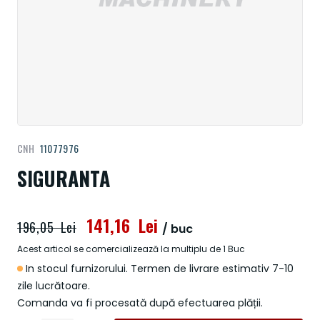
Treci
CNH
11077976
la
începutul
SIGURANTA
galeriei
de
imagini
141,16 Lei
196,05 Lei
/ buc
Acest articol se comercializează la multiplu de 1 Buc
In stocul furnizorului. Termen de livrare estimativ 7-10
zile lucrătoare.
Comanda va fi procesată după efectuarea plății.