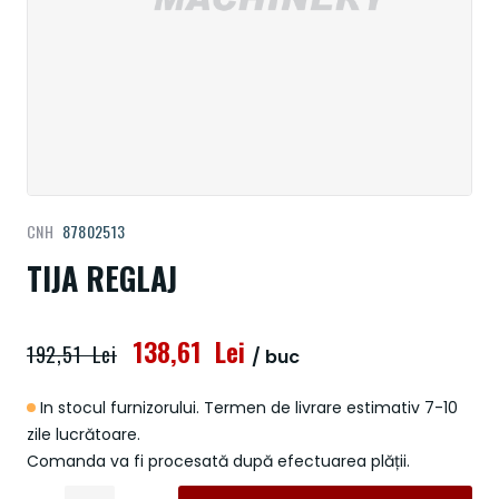
Treci
CNH
87802513
la
începutul
TIJA REGLAJ
galeriei
de
imagini
138,61 Lei
192,51 Lei
/ buc
In stocul furnizorului. Termen de livrare estimativ 7-10
zile lucrătoare.
Comanda va fi procesată după efectuarea plății.