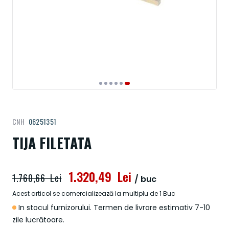
Treci
CNH
06251351
la
începutul
TIJA FILETATA
galeriei
de
imagini
1.320,49 Lei
1.760,66 Lei
/ buc
Acest articol se comercializează la multiplu de 1 Buc
In stocul furnizorului. Termen de livrare estimativ 7-10
zile lucrătoare.