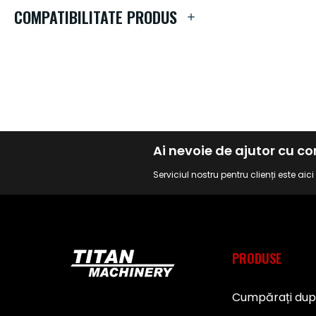
de
COMPATIBILITATE PRODUS
imagini
Ai nevoie de ajutor cu 
Serviciul nostru pentru clienți este aic
PRODUSE
Cumpărați du