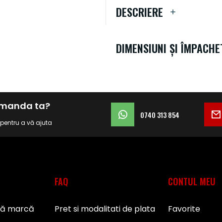
DESCRIERE
DIMENSIUNI ȘI ÎMPACHE
comanda ta?
0740 313 854
i pentru a vă ajuta
FAQ
CONTUL MEU
pă marcă
Pret si modalitati de plata
Favorite