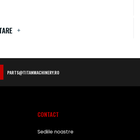
TARE
PARTS@TITANMACHINERY.RO
CONTACT
Sediile noastre