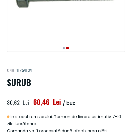
Treci
CNH
11254134
la
începutul
SURUB
galeriei
de
imagini
60,46 Lei
80,62 Lei
/ buc
In stocul furnizorului. Termen de livrare estimativ 7-10
zile lucrătoare.
Comanda va fi procesată după efectuarea plății.