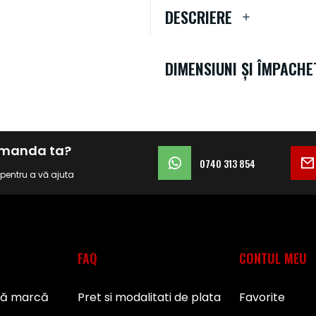
DESCRIERE
DIMENSIUNI ȘI ÎMPACHE
comanda ta?
0740 313 854
i pentru a vă ajuta
FAQ
CONTUL MEU
pă marcă
Pret si modalitati de plata
Favorite