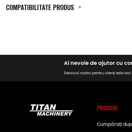
de
COMPATIBILITATE PRODUS
imagini
Ai nevoie de ajutor cu 
Serviciul nostru pentru clienți este aic
PRODUSE
Cumpărați du