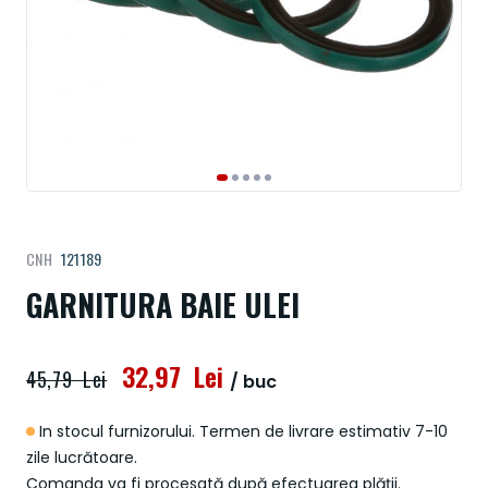
Treci
CNH
121189
la
începutul
GARNITURA BAIE ULEI
galeriei
de
imagini
32,97 Lei
45,79 Lei
/ buc
In stocul furnizorului. Termen de livrare estimativ 7-10
zile lucrătoare.
Comanda va fi procesată după efectuarea plății.