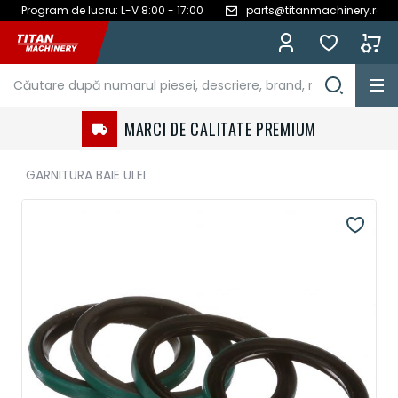
Program de lucru: L-V 8:00 - 17:00
parts@titanmachinery.ro
Mergeți
la
Conținut
MARCI DE CALITATE PREMIUM
GARNITURA BAIE ULEI
Treci
la
sfârșitul
galeriei
de
imagini