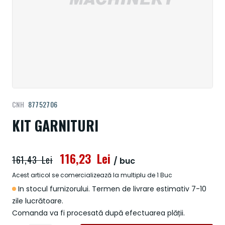
Treci
CNH
87752706
la
începutul
KIT GARNITURI
galeriei
de
imagini
116,23 Lei
161,43 Lei
/ buc
Acest articol se comercializează la multiplu de 1 Buc
In stocul furnizorului. Termen de livrare estimativ 7-10
zile lucrătoare.
Comanda va fi procesată după efectuarea plății.