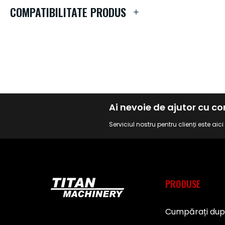
de
COMPATIBILITATE PRODUS
imagini
Ai nevoie de ajutor cu 
Serviciul nostru pentru clienți este aic
PRODUSE
Cumpărați du