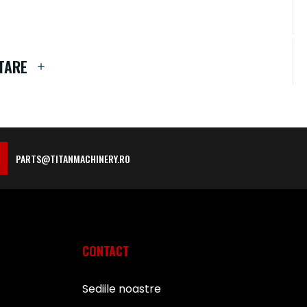
TARE
PARTS@TITANMACHINERY.RO
CONTACT
Sediile noastre