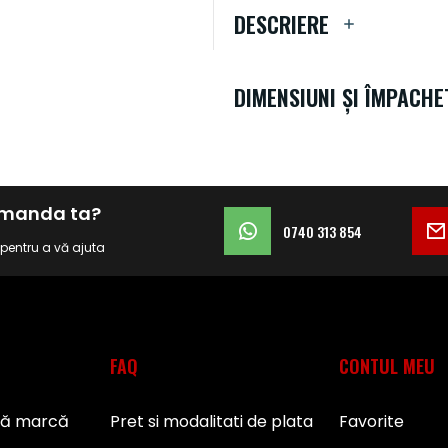
DESCRIERE
DIMENSIUNI ȘI ÎMPACHE
comanda ta?
0740 313 854
i pentru a vă ajuta
FAQ
CONTUL MEU
pă marcă
Pret si modalitati de plata
Favorite