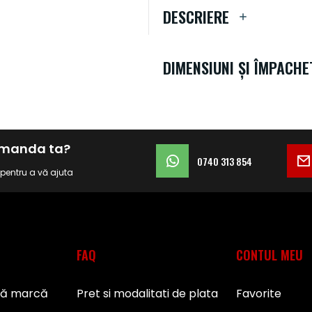
DESCRIERE
DIMENSIUNI ȘI ÎMPACHE
comanda ta?
0740 313 854
i pentru a vă ajuta
FAQ
CONTUL MEU
pă marcă
Pret si modalitati de plata
Favorite