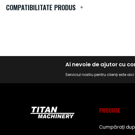
de
COMPATIBILITATE PRODUS
imagini
Ai nevoie de ajutor cu 
Serviciul nostru pentru clienți este aic
PRODUSE
Cumpărați du