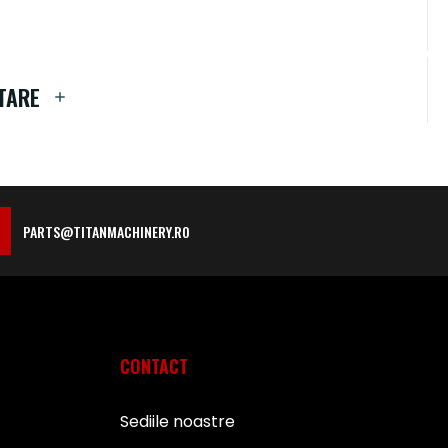
TARE
PARTS@TITANMACHINERY.RO
CONTACT
Sediile noastre