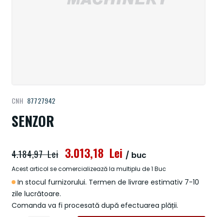
Treci
CNH
87727942
la
începutul
SENZOR
galeriei
de
imagini
3.013,18 Lei
4.184,97 Lei
/ buc
Acest articol se comercializează la multiplu de 1 Buc
In stocul furnizorului. Termen de livrare estimativ 7-10
zile lucrătoare.
Comanda va fi procesată după efectuarea plății.