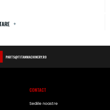
TARE
PARTS@TITANMACHINERY.RO
CONTACT
Sediile noastre