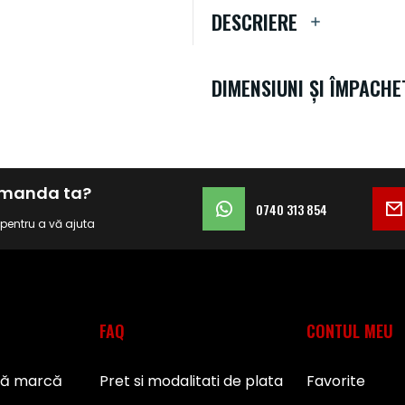
DESCRIERE
DIMENSIUNI ȘI ÎMPACHE
comanda ta?
0740 313 854
i pentru a vă ajuta
FAQ
CONTUL MEU
pă marcă
Pret si modalitati de plata
Favorite