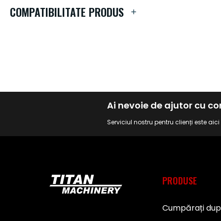
de
COMPATIBILITATE PRODUS
imagini
Ai nevoie de ajutor cu 
Serviciul nostru pentru clienți este aic
PRODUSE
Cumpărați du