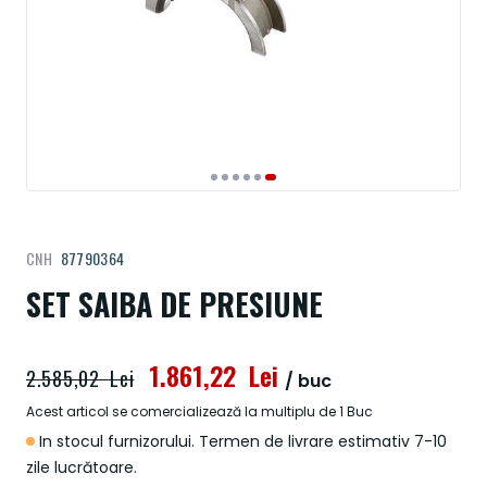
Treci
CNH
87790364
la
începutul
SET SAIBA DE PRESIUNE
galeriei
de
imagini
1.861,22 Lei
2.585,02 Lei
/ buc
Acest articol se comercializează la multiplu de 1 Buc
In stocul furnizorului. Termen de livrare estimativ 7-10
zile lucrătoare.