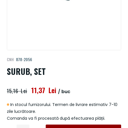
Treci
CNH
878-2056
la
începutul
SURUB, SET
galeriei
de
imagini
11,37 Lei
15,16 Lei
/ buc
In stocul furnizorului. Termen de livrare estimativ 7-10
zile lucrătoare.
Comanda va fi procesată după efectuarea plății.