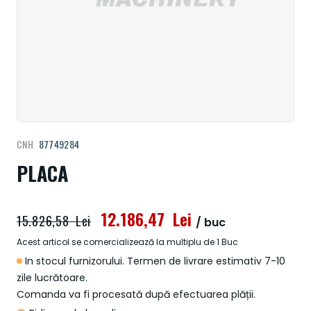
Treci
CNH
87749284
la
începutul
PLACA
galeriei
de
imagini
12.186,47 Lei
15.826,58 Lei
/ buc
Acest articol se comercializează la multiplu de 1 Buc
In stocul furnizorului. Termen de livrare estimativ 7-10
zile lucrătoare.
Comanda va fi procesată după efectuarea plății.