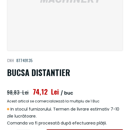
Treci
CNH
87749135
la
începutul
BUCSA DISTANTIER
galeriei
de
imagini
74,12 Lei
98,83 Lei
/ buc
Acest articol se comercializează la multiplu de 1 Buc
In stocul furnizorului. Termen de livrare estimativ 7-10
zile lucrătoare.
Comanda va fi procesată după efectuarea plății.