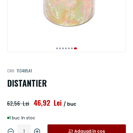
Treci
CNH
113485A1
la
începutul
DISTANTIER
galeriei
de
imagini
46,92 Lei
62,56 Lei
/ buc
1 buc în stoc
Adaugă în coș