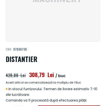
Treci
CNH
87800705
la
începutul
DISTANTIER
galeriei
de
imagini
308,79 Lei
428,88 Lei
/ buc
Acest articol se comercializează la multiplu de 1 Buc
In stocul furnizorului. Termen de livrare estimativ 7-10
zile lucrătoare.
Comanda va fi procesată după efectuarea plății.