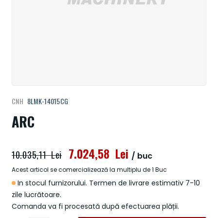
Treci
CNH
8LMK-14015CG
la
începutul
ARC
galeriei
de
imagini
7.024,58 Lei
10.035,11 Lei
/ buc
Acest articol se comercializează la multiplu de 1 Buc
In stocul furnizorului. Termen de livrare estimativ 7-10
zile lucrătoare.
Comanda va fi procesată după efectuarea plății.