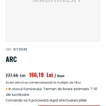
Treci
CNH
87729344
la
începutul
ARC
galeriei
de
imagini
166,19 Lei
227,66 Lei
/ buc
Acest articol se comercializează la multiplu de 1 Buc
In stocul furnizorului. Termen de livrare estimativ 7-10
zile lucrătoare.
Comanda va fi procesată după efectuarea plății.