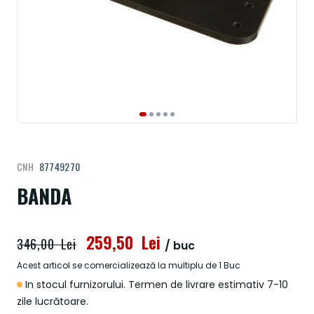
Treci
CNH
87749270
la
începutul
BANDA
galeriei
de
imagini
259,50 Lei
346,00 Lei
/ buc
Acest articol se comercializează la multiplu de 1 Buc
In stocul furnizorului. Termen de livrare estimativ 7-10
zile lucrătoare.