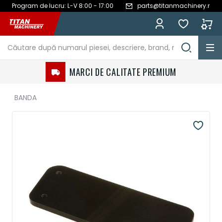
Program de lucru: L-V 8:00 - 17:00
parts@titanmachinery.ro
Mergeți
la
Conținut
MARCI DE CALITATE PREMIUM
BANDA
Treci
la
sfârșitul
galeriei
de
imagini