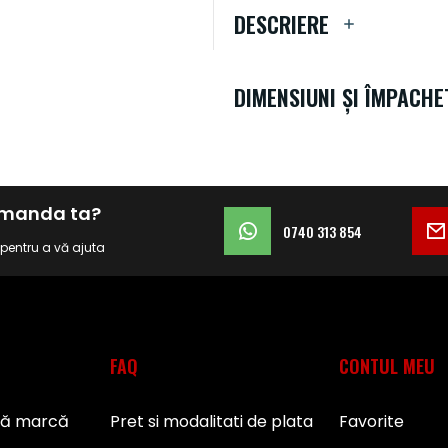
DESCRIERE
DIMENSIUNI ȘI ÎMPACHE
comanda ta?
0740 313 854
i pentru a vă ajuta
FAQ
CONTUL MEU
pă marcă
Pret si modalitati de plata
Favorite