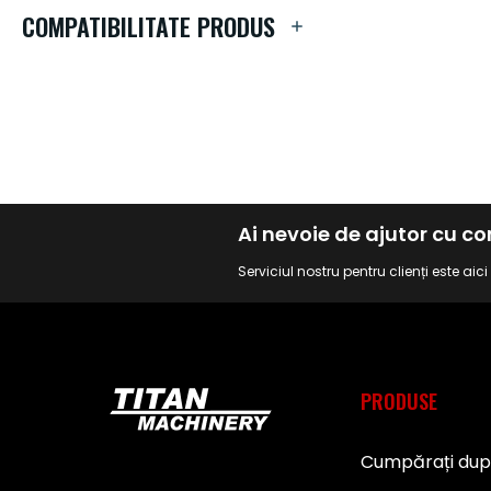
de
COMPATIBILITATE PRODUS
imagini
Ai nevoie de ajutor cu 
Serviciul nostru pentru clienți este aic
PRODUSE
Cumpărați du