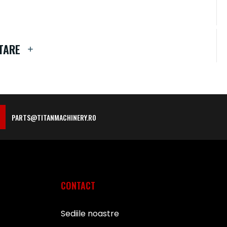
TARE
PARTS@TITANMACHINERY.RO
CONTACT
Sediile noastre