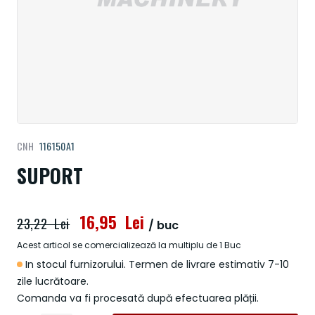
Treci
CNH
116150A1
la
începutul
SUPORT
galeriei
de
imagini
16,95 Lei
23,22 Lei
/ buc
Acest articol se comercializează la multiplu de 1 Buc
In stocul furnizorului. Termen de livrare estimativ 7-10
zile lucrătoare.
Comanda va fi procesată după efectuarea plății.