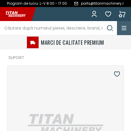
Program de lucru: L-V 8:00 - 17:00
parts@titanmachinery.ro
Mergeți
la
Conținut
MARCI DE CALITATE PREMIUM
SUPORT
Treci
la
sfârșitul
galeriei
de
imagini