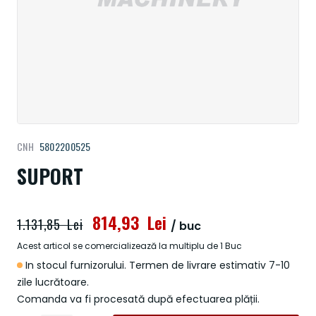
Treci
CNH
5802200525
la
începutul
SUPORT
galeriei
de
imagini
814,93 Lei
1.131,85 Lei
/ buc
Acest articol se comercializează la multiplu de 1 Buc
In stocul furnizorului. Termen de livrare estimativ 7-10
zile lucrătoare.
Comanda va fi procesată după efectuarea plății.