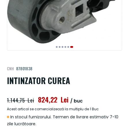
Treci
CNH
87801838
la
începutul
INTINZATOR CUREA
galeriei
de
imagini
824,22 Lei
1.144,75 Lei
/ buc
Acest articol se comercializează la multiplu de 1 Buc
In stocul furnizorului. Termen de livrare estimativ 7-10
zile lucrătoare.