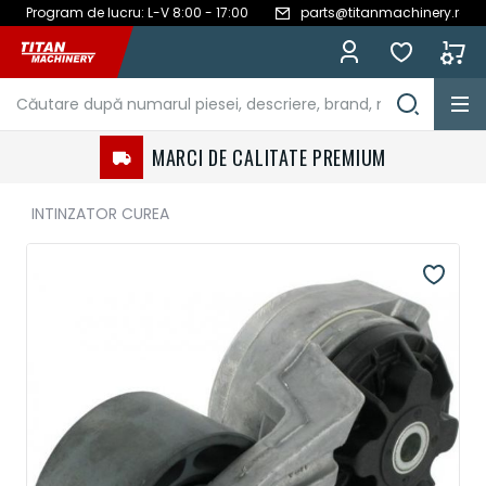
Program de lucru: L-V 8:00 - 17:00
parts@titanmachinery.ro
Mergeți
la
Conținut
MARCI DE CALITATE PREMIUM
INTINZATOR CUREA
Treci
la
sfârșitul
galeriei
de
imagini