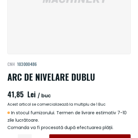
Treci
CNH
103000486
la
începutul
ARC DE NIVELARE DUBLU
galeriei
de
41,85 Lei
imagini
/ buc
Acest articol se comercializează la multiplu de 1 Buc
In stocul furnizorului. Termen de livrare estimativ 7-10
zile lucrătoare.
Comanda va fi procesată după efectuarea plății.