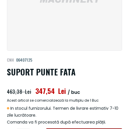
Treci
CNH
06407125
la
începutul
SUPORT PUNTE FATA
galeriei
de
imagini
347,54 Lei
463,38 Lei
/ buc
Acest articol se comercializează la multiplu de 1 Buc
In stocul furnizorului. Termen de livrare estimativ 7-10
zile lucrătoare.
Comanda va fi procesată după efectuarea plății.