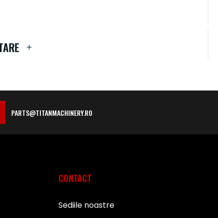
TARE
PARTS@TITANMACHINERY.RO
CONTACT
Sediile noastre