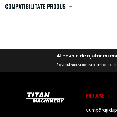
de
COMPATIBILITATE PRODUS
imagini
Ai nevoie de ajutor cu 
Serviciul nostru pentru clienți este aic
PRODUSE
Cumpărați du