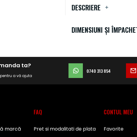
DESCRIERE
DIMENSIUNI ȘI ÎMPACHE
comanda ta?
0740 313 854
i pentru a vă ajuta
FAQ
CONTUL MEU
pă marcă
Pret si modalitati de plata
Favorite