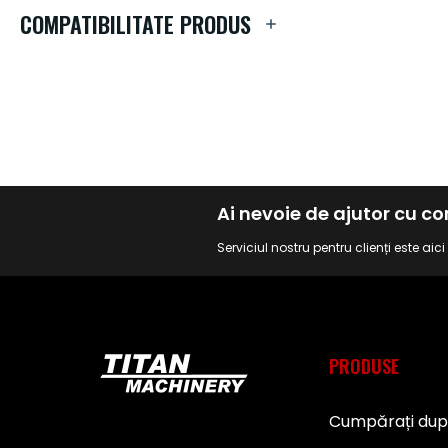
de
COMPATIBILITATE PRODUS
imagini
Ai nevoie de ajutor cu 
Serviciul nostru pentru clienți este aic
PRODUSE
Cumpărați du