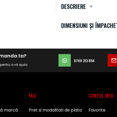
DESCRIERE
DIMENSIUNI ȘI ÎMPACHE
comanda ta?
0740 313 854
i pentru a vă ajuta
FAQ
CONTUL MEU
pă marcă
Pret si modalitati de plata
Favorite