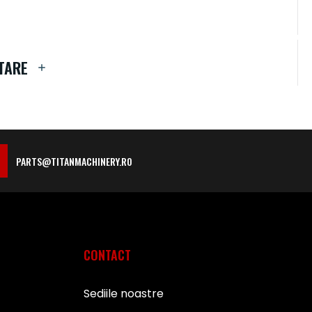
TARE
PARTS@TITANMACHINERY.RO
CONTACT
Sediile noastre