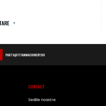
TARE
PARTS@TITANMACHINERY.RO
CONTACT
Sediile noastre