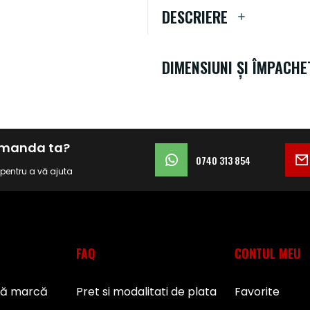
DESCRIERE
DIMENSIUNI ȘI ÎMPACHE
comanda ta?
0740 313 854
i pentru a vă ajuta
FAQ
CONTUL MEU
pă marcă
Pret si modalitati de plata
Favorite