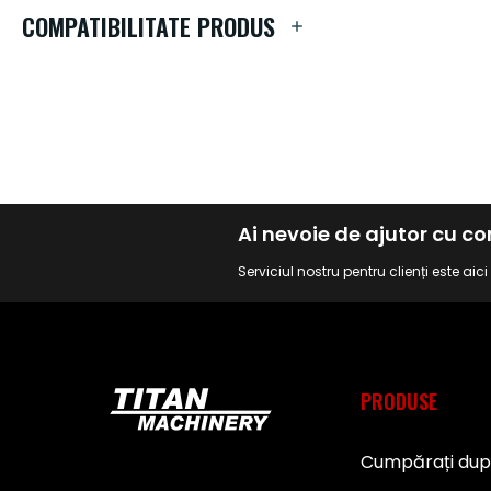
de
COMPATIBILITATE PRODUS
imagini
Ai nevoie de ajutor cu 
Serviciul nostru pentru clienți este aic
PRODUSE
Cumpărați du