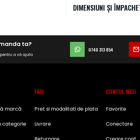
DIMENSIUNI ȘI ÎMPACHE
comanda ta?
0740 313 854
i pentru a vă ajuta
FAQ
CONTUL MEU
pă marcă
Pret si modalitati de plata
Favorite
 categorie
Livrare
Conectare
Returnare
Creare cont