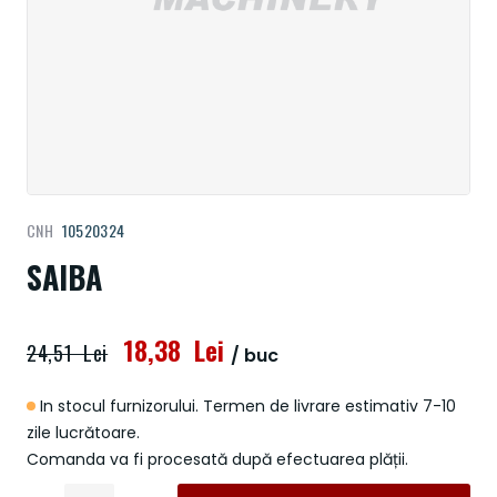
Treci
CNH
10520324
la
începutul
SAIBA
galeriei
de
imagini
18,38 Lei
24,51 Lei
/ buc
In stocul furnizorului. Termen de livrare estimativ 7-10
zile lucrătoare.
Comanda va fi procesată după efectuarea plății.