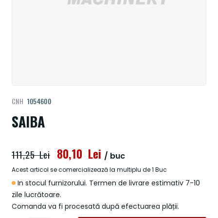
Treci
CNH
1054600
la
începutul
SAIBA
galeriei
de
imagini
80,10 Lei
111,25 Lei
/ buc
Acest articol se comercializează la multiplu de 1 Buc
In stocul furnizorului. Termen de livrare estimativ 7-10
zile lucrătoare.
Comanda va fi procesată după efectuarea plății.