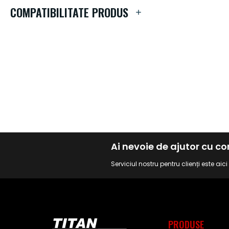
de
COMPATIBILITATE PRODUS
imagini
Ai nevoie de ajutor cu 
Serviciul nostru pentru clienți este aic
PRODUSE