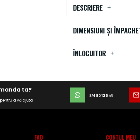
DESCRIERE
DIMENSIUNI ȘI ÎMPACHE
ÎNLOCUITOR
comanda ta?
0740 313 854
i pentru a vă ajuta
FAQ
CONTUL MEU