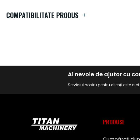
galeriei
de
COMPATIBILITATE PRODUS
imagini
Ai nevoie de ajutor cu 
Serviciul nostru pentru clienți este aic
PRODUSE
Cumpărați du