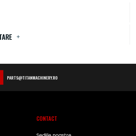
TARE
PARTS@TITANMACHINERY.RO
CONTACT
Sediile noastre