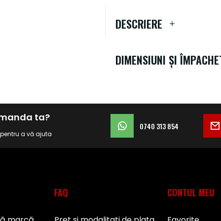
DESCRIERE
DIMENSIUNI ȘI ÎMPACHE
comanda ta?
0740 313 854
i pentru a vă ajuta
FAQ
CONTUL MEU
pă marcă
Pret si modalitati de plata
Favorite