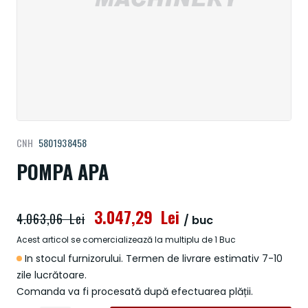
Treci
CNH
5801938458
la
începutul
POMPA APA
galeriei
de
imagini
3.047,29 Lei
4.063,06 Lei
/ buc
Acest articol se comercializează la multiplu de 1 Buc
In stocul furnizorului. Termen de livrare estimativ 7-10
zile lucrătoare.
Comanda va fi procesată după efectuarea plății.