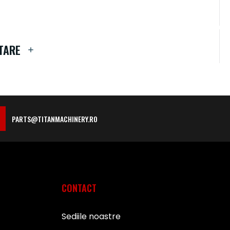
TARE
PARTS@TITANMACHINERY.RO
CONTACT
Sediile noastre