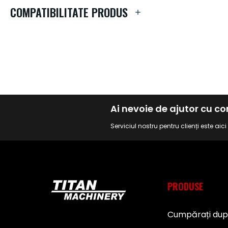
de
COMPATIBILITATE PRODUS
imagini
Ai nevoie de ajutor cu 
Serviciul nostru pentru clienți este aic
PRODUSE
Cumpărați du