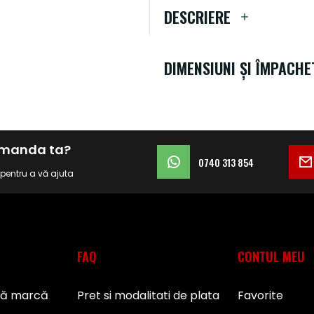
DESCRIERE
DIMENSIUNI ȘI ÎMPACHE
comanda ta?
0740 313 854
i pentru a vă ajuta
FAQ
CONTUL MEU
pă marcă
Pret si modalitati de plata
Favorite