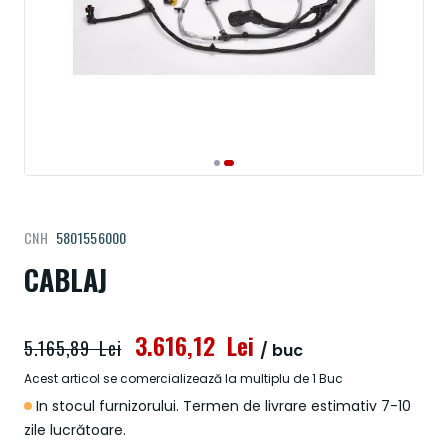
Treci
CNH
5801556000
la
începutul
CABLAJ
galeriei
de
imagini
3.616,12 Lei
5.165,89 Lei
/ buc
Acest articol se comercializează la multiplu de 1 Buc
In stocul furnizorului. Termen de livrare estimativ 7-10
zile lucrătoare.